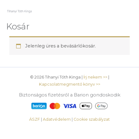
Skip
to
content
Kosár
Jelenleg üres a bevásárlókosár.
© 2026 Tihanyi Tóth Kinga |
Írj nekem >>
|
Kapcsolatmegmentő könyv >>
Biztonságos fizetésről a Barion gondoskodik
ÁSZF
|
Adatvédelem
|
Cookie szabályzat